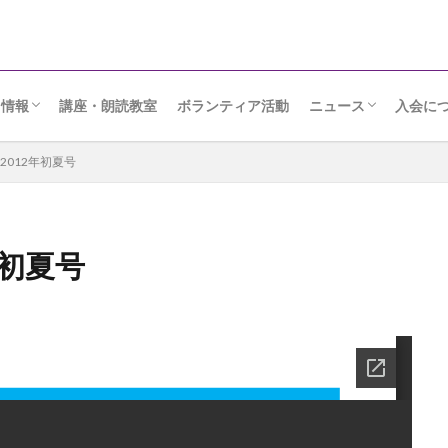
ト情報
講座・朗読教室
ボランティア活動
ニュース
入会に
りメッセージ
日
ンクール・座談会
ルト
読会
朗読ニュース
協会だより
2012年初夏号
年初夏号