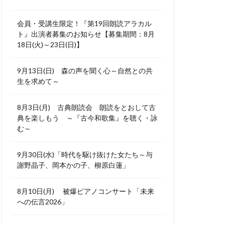
会員・受講生限定！『第19回朗読アラカル
ト』出演者募集のお知らせ【募集期間：8月
18日(火)～23日(日)】
9月13日(日) 森の声を聞く心～自然との共
生を求めて～
8月3日(月) 古典朗読会 朗読をとおして古
典を楽しもう ～『古今和歌集』を聴く・詠
む～
9月30日(水)「時代を駆け抜けた女たち～与
謝野晶子、岡本かの子、柳原白蓮」
8月10日(月) 被爆ピアノコンサート「未来
への伝言2026」