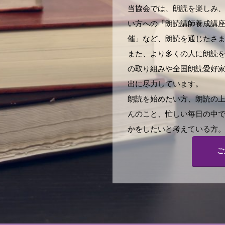
当協会では、朗読を楽しみ
い方への「朗読講師養成講
催」など、朗読を通じたさ
また、より多くの人に朗読
の取り組みや全国朗読愛好
出に尽力しています。
朗読を始めたい方、朗読の
んのこと、忙しい毎日の中
かをしたいと考えている方。
ご