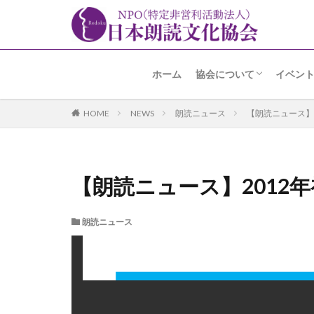
ホーム
協会について
イベン
名誉会長 加賀美先生よ
趣旨・経緯
あゆみ
事業内容
アクセス
朗読の
朗読コ
アラカ
高輪朗
その他
HOME
NEWS
朗読ニュース
【朗読ニュース】
【朗読ニュース】2012
朗読ニュース