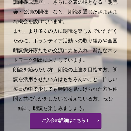
講師養成講座」、さらに発表の場となる「朗読
会・公演の開催」など、朗読を通じたさまざま
な機会を設けています。
また、より多くの人に朗読を楽しんでいただく
ために、ボランティア活動への取り組みや全国
朗読愛好家たちの交流に力を入れ、新たなネッ
トワーク創出に尽力しています。
朗読を始めたい方、朗読の上達を目指す方、朗
読を活用させたい方はもちろんのこと、忙しい
毎日の中で少しでも時間を見つけられた方や仲
間と共に何かをしたいと考えている方。 ぜひ
一緒に、朗読を楽しみましょう。
ご入会の詳細はこちら！