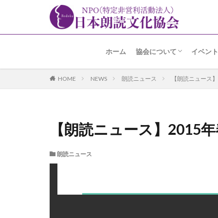
ホーム
協会について
イベン
名誉会長 加賀美先生よ
趣旨・経緯
あゆみ
事業内容
アクセス
朗読の
朗読コ
アラカ
高輪朗
その他
HOME
NEWS
朗読ニュース
【朗読ニュース】2
【朗読ニュース】2015
朗読ニュース