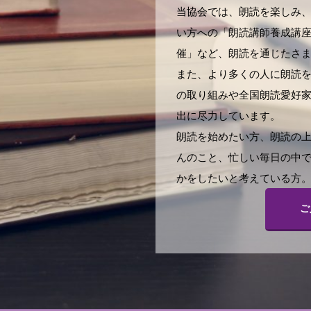
当協会では、朗読を楽しみ
い方への「朗読講師養成講
催」など、朗読を通じたさ
また、より多くの人に朗読
の取り組みや全国朗読愛好
出に尽力しています。
朗読を始めたい方、朗読の
んのこと、忙しい毎日の中
かをしたいと考えている方。
ご