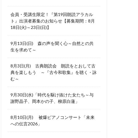
会員・受講生限定！『第19回朗読アラカル
ト』出演者募集のお知らせ【募集期間：8月
18日(火)～23日(日)】
9月13日(日) 森の声を聞く心～自然との共
生を求めて～
8月3日(月) 古典朗読会 朗読をとおして古
典を楽しもう ～『古今和歌集』を聴く・詠
む～
9月30日(水)「時代を駆け抜けた女たち～与
謝野晶子、岡本かの子、柳原白蓮」
8月10日(月) 被爆ピアノコンサート「未来
への伝言2026」