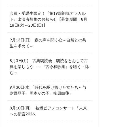
会員・受講生限定！『第19回朗読アラカル
ト』出演者募集のお知らせ【募集期間：8月
18日(火)～23日(日)】
9月13日(日) 森の声を聞く心～自然との共
生を求めて～
8月3日(月) 古典朗読会 朗読をとおして古
典を楽しもう ～『古今和歌集』を聴く・詠
む～
9月30日(水)「時代を駆け抜けた女たち～与
謝野晶子、岡本かの子、柳原白蓮」
8月10日(月) 被爆ピアノコンサート「未来
への伝言2026」