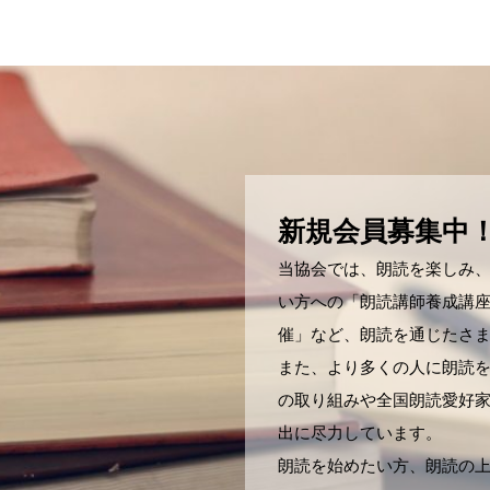
新規会員募集中
当協会では、朗読を楽しみ
い方への「朗読講師養成講
催」など、朗読を通じたさ
また、より多くの人に朗読
の取り組みや全国朗読愛好
出に尽力しています。
朗読を始めたい方、朗読の