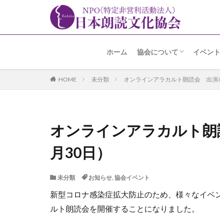
ホーム
協会について
イベン
名誉会長 加賀美先生よ
趣旨・経緯
あゆみ
事業内容
アクセス
朗読の
朗読コ
アラカ
高輪朗
その他
HOME
未分類
オンラインアラカルト朗読会 出演者
オンラインアラカルト朗
月30日）
未分類
お知らせ
,
協会イベント
新型コロナ感染症拡大防止のため、様々なイベ
ルト朗読会を開催することになりました。