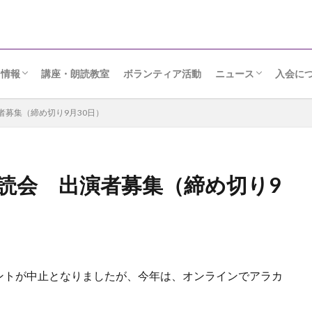
ト情報
講座・朗読教室
ボランティア活動
ニュース
入会に
りメッセージ
日
ンクール・座談会
ルト
読会
朗読ニュース
協会だより
募集（締め切り9月30日）
読会 出演者募集（締め切り9
ントが中止となりましたが、今年は、オンラインでアラカ