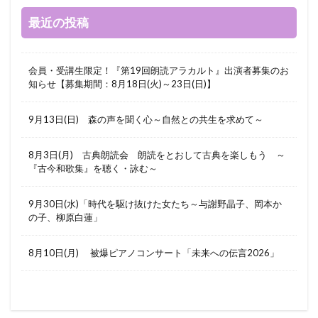
最近の投稿
会員・受講生限定！『第19回朗読アラカルト』出演者募集のお
知らせ【募集期間：8月18日(火)～23日(日)】
9月13日(日) 森の声を聞く心～自然との共生を求めて～
8月3日(月) 古典朗読会 朗読をとおして古典を楽しもう ～
『古今和歌集』を聴く・詠む～
9月30日(水)「時代を駆け抜けた女たち～与謝野晶子、岡本か
の子、柳原白蓮」
8月10日(月) 被爆ピアノコンサート「未来への伝言2026」