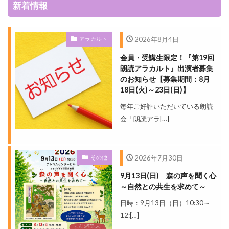
新着情報
アラカルト
2026年8月4日
会員・受講生限定！『第19回
朗読アラカルト』出演者募集
のお知らせ【募集期間：8月
18日(火)～23日(日)】
毎年ご好評いただいている朗読
会「朗読アラ[…]
その他
2026年7月30日
9月13日(日) 森の声を聞く心
～自然との共生を求めて～
日時：9月13日（日）10:30～
12:[…]