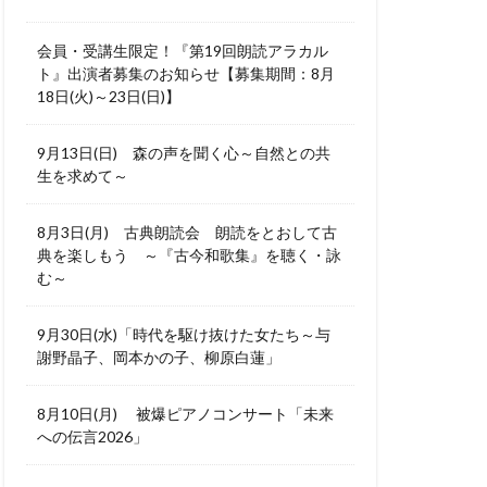
会員・受講生限定！『第19回朗読アラカル
ト』出演者募集のお知らせ【募集期間：8月
18日(火)～23日(日)】
9月13日(日) 森の声を聞く心～自然との共
生を求めて～
8月3日(月) 古典朗読会 朗読をとおして古
典を楽しもう ～『古今和歌集』を聴く・詠
む～
9月30日(水)「時代を駆け抜けた女たち～与
謝野晶子、岡本かの子、柳原白蓮」
8月10日(月) 被爆ピアノコンサート「未来
への伝言2026」