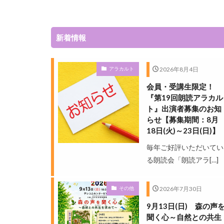
新着情報
2026年8月4日
アラカルト
会員・受講生限定！
『第19回朗読アラカル
ト』出演者募集のお知
らせ【募集期間：8月
18日(火)～23日(日)】
毎年ご好評いただいてい
る朗読会「朗読アラ[…]
2026年7月30日
その他
9月13日(日) 森の声
聞く心～自然との共生