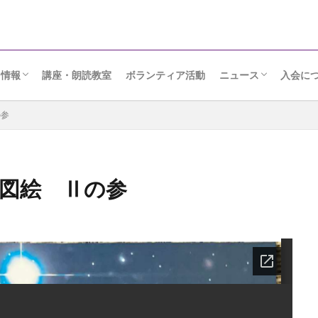
ト情報
講座・朗読教室
ボランティア活動
ニュース
入会に
りメッセージ
日
ンクール・座談会
ルト
読会
朗読ニュース
協会だより
の参
り図絵 Ⅱの参