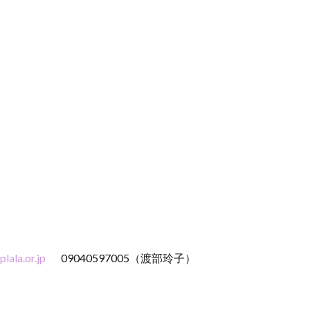
plala.or.jp
09040597005（渡部玲子）