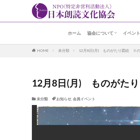
ホーム
協会について
イベン
名誉会長 加賀美先生よ
趣旨・経緯
あゆみ
事業内容
アクセス
朗読の
朗読コ
アラカ
高輪朗
その他
HOME
未分類
12月8日(月) ものがたり図絵 Ⅱ
12月8日(月) ものがた
未分類
お知らせ
,
会員イベント