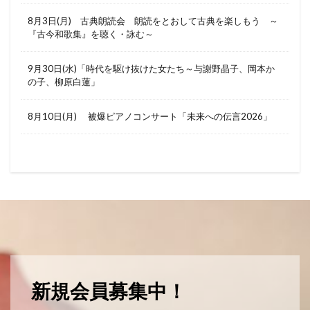
8月3日(月) 古典朗読会 朗読をとおして古典を楽しもう ～
『古今和歌集』を聴く・詠む～
9月30日(水)「時代を駆け抜けた女たち～与謝野晶子、岡本か
の子、柳原白蓮」
8月10日(月) 被爆ピアノコンサート「未来への伝言2026」
新規会員募集中！