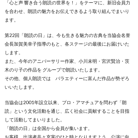
「心と声 響き合う朗読の世界を！」をテーマに、新旧会員力
を合わせ、朗読の魅力をお伝えできるよう取り組んでまいり
ます。
第22回「朗読の日」は、今も生きる魅力の古典を当協会名誉
会長加賀美幸子指導のもと、各ステージの最後にお届けいた
します。
また、今年のアニバーサリー作家、小川未明・宮沢賢治・茨
木のり子の作品を グループで朗読いたします。
その他、個人朗読では バラエティーに富んだ作品が勢ぞろ
いいたします。
当協会は2001年設立以来、プロ・アマチュアを問わず「朗
読」という文化活動を通じ、広く社会に貢献することを目指
して活動してまいりました。
「朗読の日」は全国から会員が集います。
お客様、出演者共々充実のひと時となりますよう、公演に向