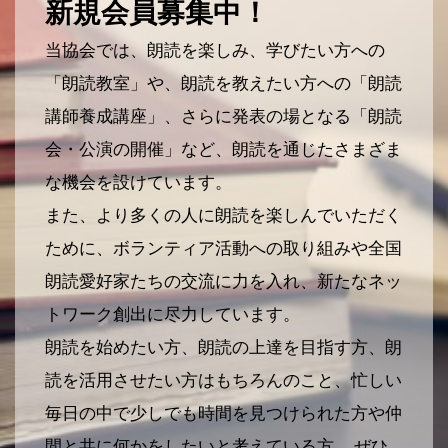
新規会員募集中！
当協会では、朗読を楽しみ、学びたい方への
「朗読教室」や、朗読を教えたい方への「朗読
講師養成講座」、さらに発表の場となる「朗読
会・公演の開催」など、朗読を通じたさまざま
な機会を設けています。
また、より多くの人に朗読を楽しんでいただく
ために、ボランティア活動への取り組みや全国
朗読愛好家たちの交流に力を入れ、新たなネッ
トワーク創出に尽力しています。
朗読を始めたい方、朗読の上達を目指す方、朗
読を活用させたい方はもちろんのこと、忙しい
毎日の中で少しでも時間を見つけられた方や仲
間と共に何かをしたいと考えている方。 ぜひ