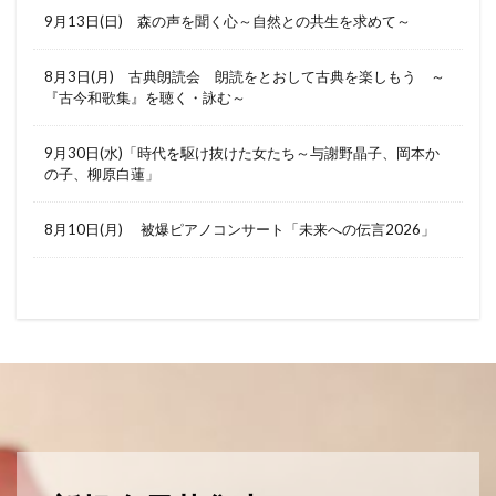
9月13日(日) 森の声を聞く心～自然との共生を求めて～
8月3日(月) 古典朗読会 朗読をとおして古典を楽しもう ～
『古今和歌集』を聴く・詠む～
9月30日(水)「時代を駆け抜けた女たち～与謝野晶子、岡本か
の子、柳原白蓮」
8月10日(月) 被爆ピアノコンサート「未来への伝言2026」