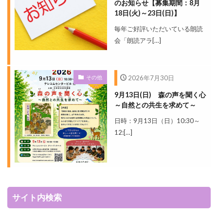
のお知らせ【募集期間：8月
18日(火)～23日(日)】
毎年ご好評いただいている朗読
会「朗読アラ[…]
その他
2026年7月30日
9月13日(日) 森の声を聞く心
～自然との共生を求めて～
日時：9月13日（日）10:30～
12:[…]
サイト内検索