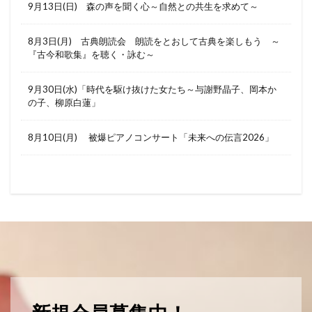
9月13日(日) 森の声を聞く心～自然との共生を求めて～
8月3日(月) 古典朗読会 朗読をとおして古典を楽しもう ～
『古今和歌集』を聴く・詠む～
9月30日(水)「時代を駆け抜けた女たち～与謝野晶子、岡本か
の子、柳原白蓮」
8月10日(月) 被爆ピアノコンサート「未来への伝言2026」