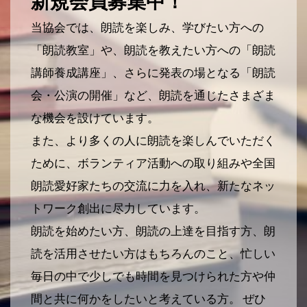
新規会員募集中！
当協会では、朗読を楽しみ、学びたい方への
「朗読教室」や、朗読を教えたい方への「朗読
講師養成講座」、さらに発表の場となる「朗読
会・公演の開催」など、朗読を通じたさまざま
な機会を設けています。
また、より多くの人に朗読を楽しんでいただく
ために、ボランティア活動への取り組みや全国
朗読愛好家たちの交流に力を入れ、新たなネッ
トワーク創出に尽力しています。
朗読を始めたい方、朗読の上達を目指す方、朗
読を活用させたい方はもちろんのこと、忙しい
毎日の中で少しでも時間を見つけられた方や仲
間と共に何かをしたいと考えている方。 ぜひ