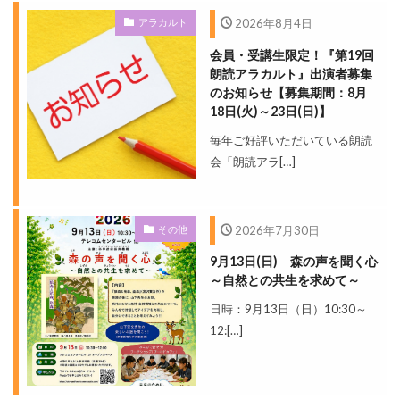
アラカルト
2026年8月4日
会員・受講生限定！『第19回
朗読アラカルト』出演者募集
のお知らせ【募集期間：8月
18日(火)～23日(日)】
毎年ご好評いただいている朗読
会「朗読アラ[…]
その他
2026年7月30日
9月13日(日) 森の声を聞く心
～自然との共生を求めて～
日時：9月13日（日）10:30～
12:[…]