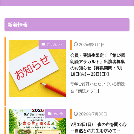
新着情報
アラカルト
2026年8月4日
会員・受講生限定！『第19回
朗読アラカルト』出演者募集
のお知らせ【募集期間：8月
18日(火)～23日(日)】
毎年ご好評いただいている朗読
会「朗読アラ[…]
その他
2026年7月30日
9月13日(日) 森の声を聞く心
～自然との共生を求めて～