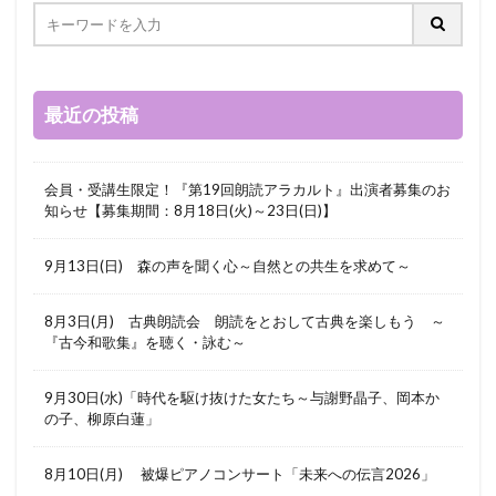
最近の投稿
会員・受講生限定！『第19回朗読アラカルト』出演者募集のお
知らせ【募集期間：8月18日(火)～23日(日)】
9月13日(日) 森の声を聞く心～自然との共生を求めて～
8月3日(月) 古典朗読会 朗読をとおして古典を楽しもう ～
『古今和歌集』を聴く・詠む～
9月30日(水)「時代を駆け抜けた女たち～与謝野晶子、岡本か
の子、柳原白蓮」
8月10日(月) 被爆ピアノコンサート「未来への伝言2026」