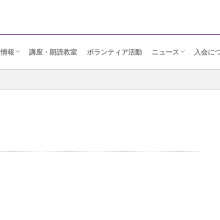
ト情報
講座・朗読教室
ボランティア活動
ニュース
入会に
りメッセージ
日
ンクール・座談会
ルト
読会
朗読ニュース
協会だより