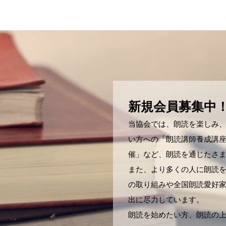
新規会員募集中
当協会では、朗読を楽しみ
い方への「朗読講師養成講
催」など、朗読を通じたさ
また、より多くの人に朗読
の取り組みや全国朗読愛好
出に尽力しています。
朗読を始めたい方、朗読の