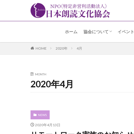
ホーム
協会について
イベン
名誉会長 加賀美先生よ
趣旨・経緯
あゆみ
事業内容
アクセス
朗読の
朗読コ
アラカ
高輪朗
その他
HOME
2020年
4月
MONTH
2020年4月
NEWS
2020年4月13日