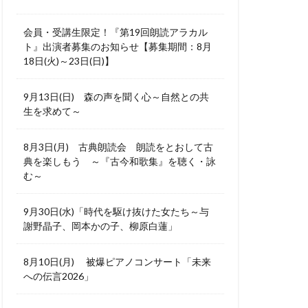
会員・受講生限定！『第19回朗読アラカル
ト』出演者募集のお知らせ【募集期間：8月
18日(火)～23日(日)】
9月13日(日) 森の声を聞く心～自然との共
生を求めて～
8月3日(月) 古典朗読会 朗読をとおして古
典を楽しもう ～『古今和歌集』を聴く・詠
む～
9月30日(水)「時代を駆け抜けた女たち～与
謝野晶子、岡本かの子、柳原白蓮」
8月10日(月) 被爆ピアノコンサート「未来
への伝言2026」