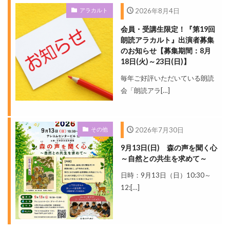
アラカルト
2026年8月4日
会員・受講生限定！『第19回
朗読アラカルト』出演者募集
のお知らせ【募集期間：8月
18日(火)～23日(日)】
毎年ご好評いただいている朗読
会「朗読アラ[…]
その他
2026年7月30日
9月13日(日) 森の声を聞く心
～自然との共生を求めて～
日時：9月13日（日）10:30～
12:[…]