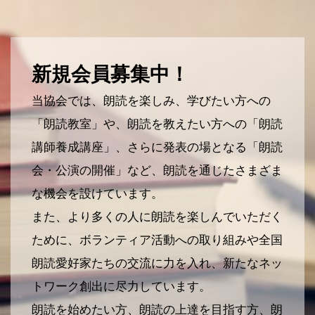
新規会員募集中！
当協会では、朗読を楽しみ、学びたい方への
「朗読教室」や、朗読を教えたい方への「朗読
講師養成講座」、さらに発表の場となる「朗読
会・公演の開催」など、朗読を通じたさまざま
な機会を設けています。
また、より多くの人に朗読を楽しんでいただく
ために、ボランティア活動への取り組みや全国
朗読愛好家たちの交流に力を入れ、新たなネッ
トワーク創出に尽力しています。
朗読を始めたい方、朗読の上達を目指す方、朗