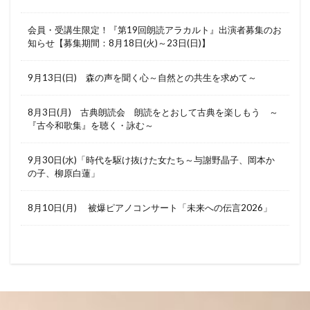
会員・受講生限定！『第19回朗読アラカルト』出演者募集のお
知らせ【募集期間：8月18日(火)～23日(日)】
9月13日(日) 森の声を聞く心～自然との共生を求めて～
8月3日(月) 古典朗読会 朗読をとおして古典を楽しもう ～
『古今和歌集』を聴く・詠む～
9月30日(水)「時代を駆け抜けた女たち～与謝野晶子、岡本か
の子、柳原白蓮」
8月10日(月) 被爆ピアノコンサート「未来への伝言2026」