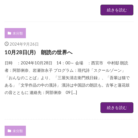
続きを読む
未分類
2024年9月26日
10月28日(月) 朗読の世界へ
日時 ：2024年10月28日 14：00～ 会場 ：西宮市 中村邸 朗読
者：阿部俐奈、岩瀬弥永子 プログラム：現代詩「スクールゾーン」
「おんなのことば」より、 「三屋矢清左衛門残日録」、「吾輩は猫で
ある」「文学作品の中の漢詩」 漢詩は中国語の朗読も。古筝と蓮花鼓
の音とともに 連絡先：阿部俐奈 09 […]
続きを読む
未分類