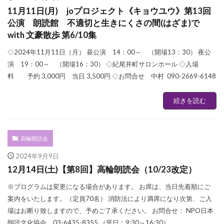
11月11日(月) joプロジェクト《キョウユウ》第13回
公演 朗読館 不適切と生きにくさの間(はざま)で
with 文豪散歩 第6/10集
◇2024年11月11日（月） 昼公演 14：00～ （開場13：30） 夜公
演 19：00～ （開場16：30） ◇紀尾井町サロンホール ◇入場
料 予約 3,000円 当日 3,500円 ◇お問合せ 中村 090-2669-6148
続きを読む
高輪朗読会
2024年9月9日
12月14日(土)【第8回】高輪朗読会（10/23改定）
※プログラムは変更になる場合があります。 お席は、当日先着順にご
案内をいたします。（定員70名） 消防法により満席になり次第、ご入
場はお断り致しますので、予めご了承ください。 お問合せ： NPO日本
朗読文化協会 03-6435-8355 （平日：9:30～16:30）