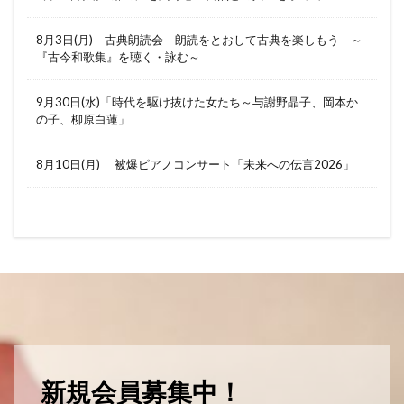
8月3日(月) 古典朗読会 朗読をとおして古典を楽しもう ～
『古今和歌集』を聴く・詠む～
9月30日(水)「時代を駆け抜けた女たち～与謝野晶子、岡本か
の子、柳原白蓮」
8月10日(月) 被爆ピアノコンサート「未来への伝言2026」
新規会員募集中！