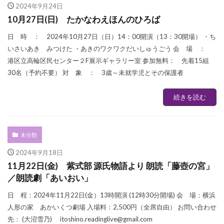
2024年9月24日
10月27日(日) たかなわえほんのひろば
日 時 ： 2024年10月27日（日）14：00開演（13：30開場） ・ち
いさいあき みつけた ・あきのワクワクだいしゅうごう 会 場 ：
港区立高輪区民センター２F展示ギャラリー室 参加無料： 先着15組
30名（予約不要） 対 象 ： 3歳～未就学児とその保護者
続きを読む
未分類
2024年9月18日
11月22日(金) 紫式部 源氏物語より 朗読「藤壺の宮」
／朗読劇「あいおい」
日 程：2024年11月22日(金）13時開演 (12時30分開場) 会 場：横浜
人形の家 あかいくつ劇場 入場料：2,500円（全席自由） お問い合わせ
先： (大沼雪乃) itoshino.readinglive@gmail.com