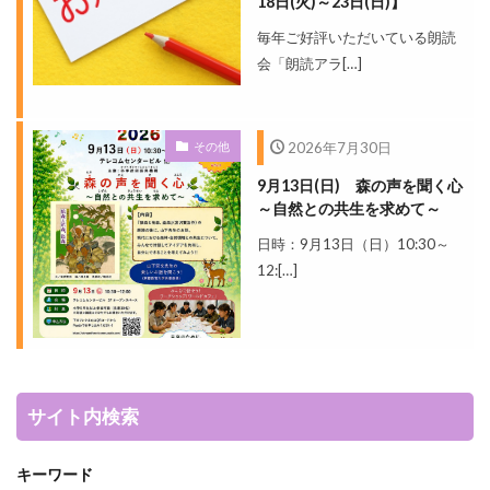
18日(火)～23日(日)】
毎年ご好評いただいている朗読
会「朗読アラ[…]
その他
2026年7月30日
9月13日(日) 森の声を聞く心
～自然との共生を求めて～
日時：9月13日（日）10:30～
12:[…]
サイト内検索
キーワード