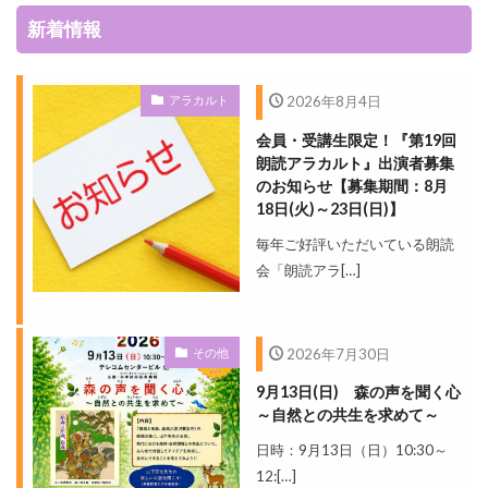
新着情報
アラカルト
2026年8月4日
会員・受講生限定！『第19回
朗読アラカルト』出演者募集
のお知らせ【募集期間：8月
18日(火)～23日(日)】
毎年ご好評いただいている朗読
会「朗読アラ[…]
その他
2026年7月30日
9月13日(日) 森の声を聞く心
～自然との共生を求めて～
日時：9月13日（日）10:30～
12:[…]