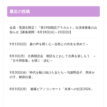
最近の投稿
会員・受講生限定！『第19回朗読アラカルト』出演者募集のお
知らせ【募集期間：8月18日(火)～23日(日)】
9月13日(日) 森の声を聞く心～自然との共生を求めて～
8月3日(月) 古典朗読会 朗読をとおして古典を楽しもう ～
『古今和歌集』を聴く・詠む～
9月30日(水)「時代を駆け抜けた女たち～与謝野晶子、岡本か
の子、柳原白蓮」
8月10日(月) 被爆ピアノコンサート「未来への伝言2026」