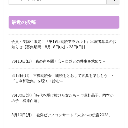
最近の投稿
会員・受講生限定！『第19回朗読アラカルト』出演者募集のお
知らせ【募集期間：8月18日(火)～23日(日)】
9月13日(日) 森の声を聞く心～自然との共生を求めて～
8月3日(月) 古典朗読会 朗読をとおして古典を楽しもう ～
『古今和歌集』を聴く・詠む～
9月30日(水)「時代を駆け抜けた女たち～与謝野晶子、岡本か
の子、柳原白蓮」
8月10日(月) 被爆ピアノコンサート「未来への伝言2026」