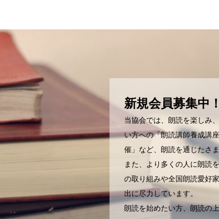
新規会員募集中
当協会では、朗読を楽しみ
い方への「朗読講師養成講
催」など、朗読を通じたさ
また、より多くの人に朗読
の取り組みや全国朗読愛好
出に尽力しています。
朗読を始めたい方、朗読の