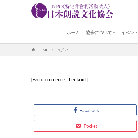
ホーム
協会について
イベン
名誉会長 加賀美先生よ
趣旨・経緯
あゆみ
事業内容
アクセス
朗読の
朗読コ
アラカ
高輪朗
その他
HOME
支払い
[woocommerce_checkout]
Facebook
Pocket