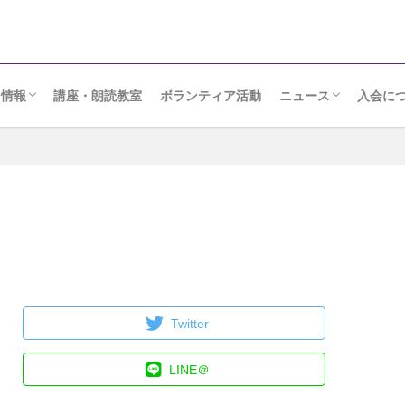
ト情報
講座・朗読教室
ボランティア活動
ニュース
入会に
りメッセージ
日
ンクール・座談会
ルト
読会
朗読ニュース
協会だより
Twitter
LINE＠