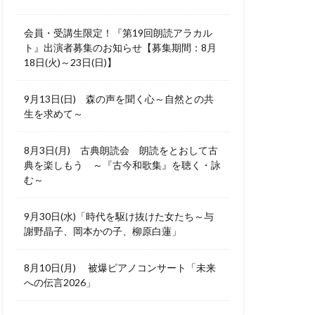
会員・受講生限定！『第19回朗読アラカル
ト』出演者募集のお知らせ【募集期間：8月
18日(火)～23日(日)】
9月13日(日) 森の声を聞く心～自然との共
生を求めて～
8月3日(月) 古典朗読会 朗読をとおして古
典を楽しもう ～『古今和歌集』を聴く・詠
む～
9月30日(水)「時代を駆け抜けた女たち～与
謝野晶子、岡本かの子、柳原白蓮」
8月10日(月) 被爆ピアノコンサート「未来
への伝言2026」