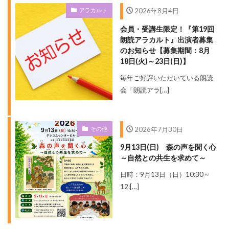
アラカルト
2026年8月4日
会員・受講生限定！『第19回
朗読アラカルト』出演者募集
のお知らせ【募集期間：8月
18日(火)～23日(日)】
毎年ご好評いただいている朗読
会「朗読アラ[…]
その他
2026年7月30日
9月13日(日) 森の声を聞く心
～自然との共生を求めて～
日時：9月13日（日）10:30～
12:[…]