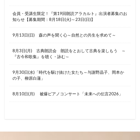
会員・受講生限定！『第19回朗読アラカルト』出演者募集のお
知らせ【募集期間：8月18日(火)～23日(日)】
9月13日(日) 森の声を聞く心～自然との共生を求めて～
8月3日(月) 古典朗読会 朗読をとおして古典を楽しもう ～
『古今和歌集』を聴く・詠む～
9月30日(水)「時代を駆け抜けた女たち～与謝野晶子、岡本か
の子、柳原白蓮」
8月10日(月) 被爆ピアノコンサート「未来への伝言2026」