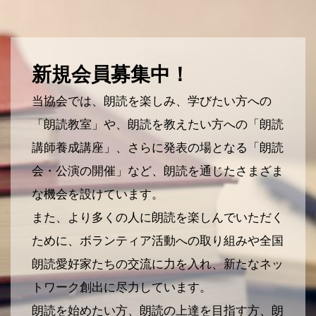
新規会員募集中！
当協会では、朗読を楽しみ、学びたい方への
「朗読教室」や、朗読を教えたい方への「朗読
講師養成講座」、さらに発表の場となる「朗読
会・公演の開催」など、朗読を通じたさまざま
な機会を設けています。
また、より多くの人に朗読を楽しんでいただく
ために、ボランティア活動への取り組みや全国
朗読愛好家たちの交流に力を入れ、新たなネッ
トワーク創出に尽力しています。
朗読を始めたい方、朗読の上達を目指す方、朗