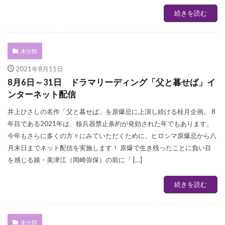
続きを読む
未分類
2021年8月11日
8月6日～31日 ドラマリーディング「父と暮せば」イ
ンターネット配信
井上ひさしの名作「父と暮せば」を原爆忌に上演し続ける桂月企画。 8
年目である2021年は、核兵器禁止条約が発効された年でもあります。
今年もさらに多くの方々にみていただくために、ヒロシマ原爆忌から八
月末日までネット配信を実施します！ 原爆で生き残ったことに負い目
を感じる娘・美津江（岡崎弥保）の前に「 […]
続きを読む
未分類